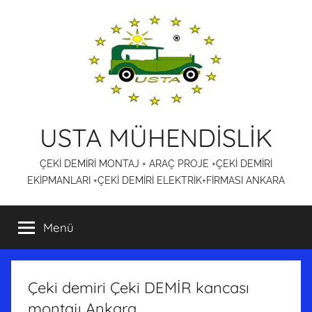
İçeriğe
atla
USTA MÜHENDİSLİK
ÇEKİ DEMİRİ MONTAJ + ARAÇ PROJE +ÇEKİ DEMİRİ
EKİPMANLARI +ÇEKİ DEMİRİ ELEKTRİK+FİRMASI ANKARA
Menü
Çeki demiri Çeki DEMİR kancası
montajı Ankara