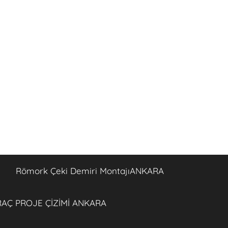
Römork Çeki Demiri MontajıANKARA
AÇ PROJE ÇİZİMİ ANKARA