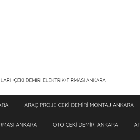
NLARI +ÇEKİ DEMİRİ ELEKTRİK+FİRMASI ANKARA
ARA
ARAÇ PROJE ÇEKİ DEMİRİ MONTAJ ANKARA
İRMASI ANKARA
OTO ÇEKİ DEMİRİ ANKARA
AR