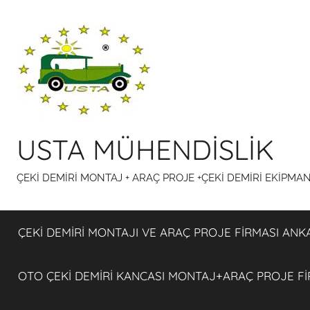
İçeriğe
atla
USTA MÜHENDİSLİK
ÇEKİ DEMİRİ MONTAJ + ARAÇ PROJE +ÇEKİ DEMİRİ EKİPMA
ÇEKİ DEMİRİ MONTAJI VE ARAÇ PROJE FİRMASI ANK
OTO ÇEKİ DEMİRİ KANCASI MONTAJ+ARAÇ PROJE F