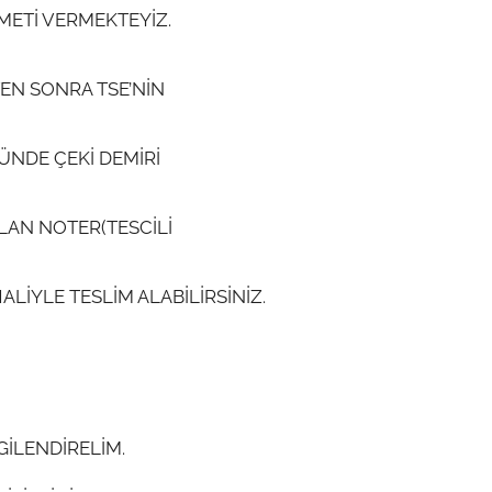
METİ VERMEKTEYİZ.
TEN SONRA TSE’NİN
NDE ÇEKİ DEMİRİ
LAN NOTER(TESCİLİ
LİYLE TESLİM ALABİLİRSİNİZ.
GİLENDİRELİM.