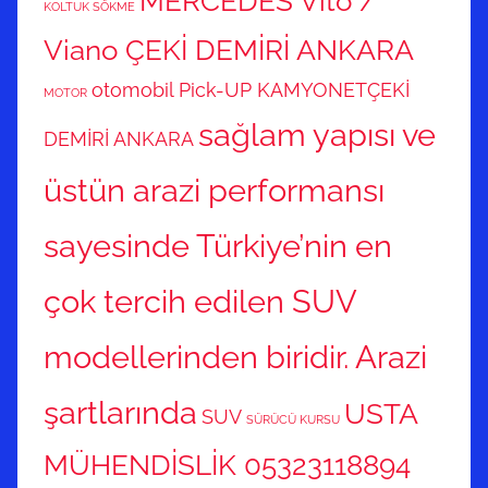
MERCEDES Vito /
KOLTUK SÖKME
Viano ÇEKİ DEMİRİ ANKARA
otomobil
Pick-UP KAMYONETÇEKİ
MOTOR
sağlam yapısı ve
DEMİRİ ANKARA
üstün arazi performansı
sayesinde Türkiye’nin en
çok tercih edilen SUV
modellerinden biridir. Arazi
şartlarında
USTA
SUV
SÜRÜCÜ KURSU
MÜHENDİSLİK 05323118894