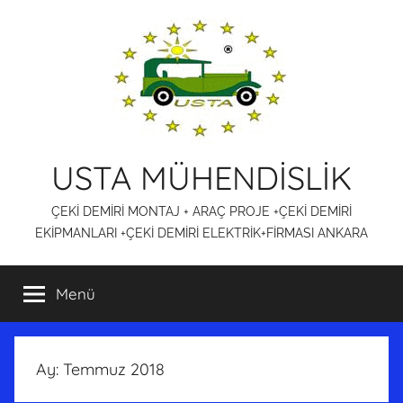
İçeriğe
atla
USTA MÜHENDİSLİK
ÇEKİ DEMİRİ MONTAJ + ARAÇ PROJE +ÇEKİ DEMİRİ
EKİPMANLARI +ÇEKİ DEMİRİ ELEKTRİK+FİRMASI ANKARA
Menü
Ay:
Temmuz 2018