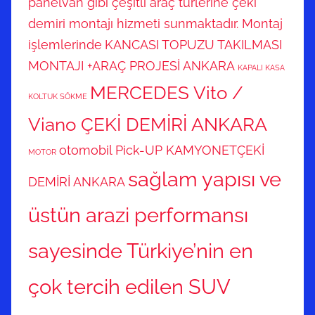
panelvan gibi çeşitli araç türlerine çeki
demiri montajı hizmeti sunmaktadır. Montaj
işlemlerinde
KANCASI TOPUZU TAKILMASI
MONTAJI +ARAÇ PROJESİ ANKARA
KAPALI KASA
MERCEDES Vito /
KOLTUK SÖKME
Viano ÇEKİ DEMİRİ ANKARA
otomobil
Pick-UP KAMYONETÇEKİ
MOTOR
sağlam yapısı ve
DEMİRİ ANKARA
üstün arazi performansı
sayesinde Türkiye’nin en
çok tercih edilen SUV