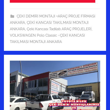
ÇEKİ DEMİRİ MONTAJI +ARAÇ PROJE FİRMASI
ANKARA
,
ÇEKİ KANCASI TAKILMASI MONTAJI
ANKARA
,
Çeki Kancası Tadilatı ARAÇ PROJELERİ
,
VOLKSWAGEN Polo Classic ~ÇEKİ KANCASI
TAKILMASI MONTAJI ANKARA