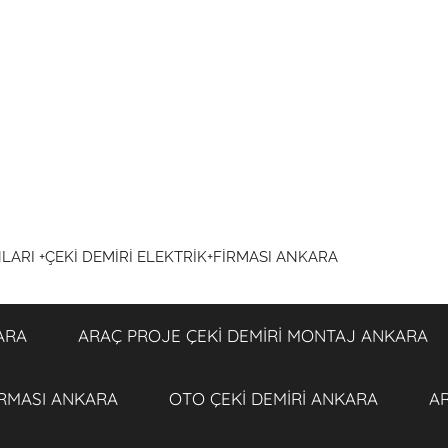
NLARI +ÇEKİ DEMİRİ ELEKTRİK+FİRMASI ANKARA
ARA
ARAÇ PROJE ÇEKİ DEMİRİ MONTAJ ANKARA
İRMASI ANKARA
OTO ÇEKİ DEMİRİ ANKARA
AR