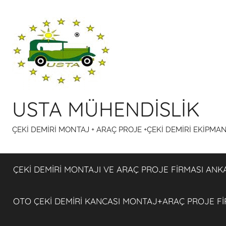
İçeriğe
atla
USTA MÜHENDİSLİK
ÇEKİ DEMİRİ MONTAJ + ARAÇ PROJE +ÇEKİ DEMİRİ EKİPMA
ÇEKİ DEMİRİ MONTAJI VE ARAÇ PROJE FİRMASI ANK
OTO ÇEKİ DEMİRİ KANCASI MONTAJ+ARAÇ PROJE F