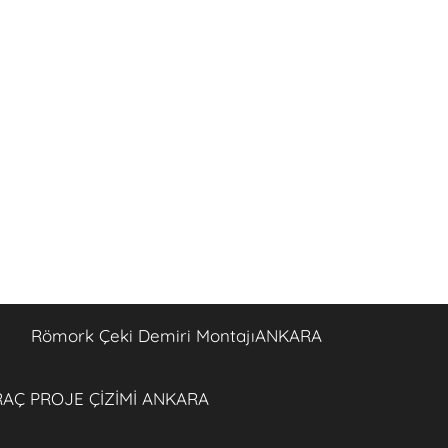
Römork Çeki Demiri MontajıANKARA
AÇ PROJE ÇİZİMİ ANKARA