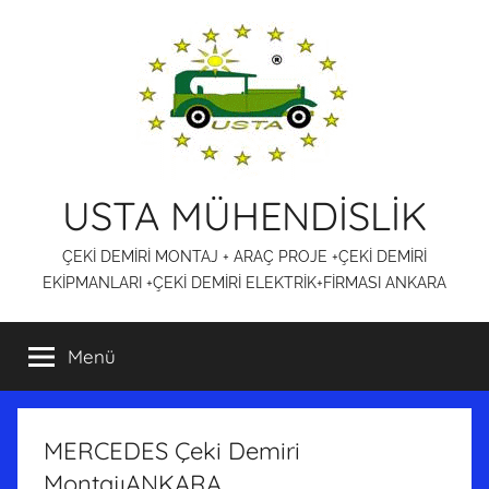
İçeriğe
atla
USTA MÜHENDİSLİK
ÇEKİ DEMİRİ MONTAJ + ARAÇ PROJE +ÇEKİ DEMİRİ
EKİPMANLARI +ÇEKİ DEMİRİ ELEKTRİK+FİRMASI ANKARA
Menü
MERCEDES Çeki Demiri
MontajıANKARA